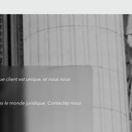
e client est unique, et nous nous
s le monde juridique. Contactez-nous