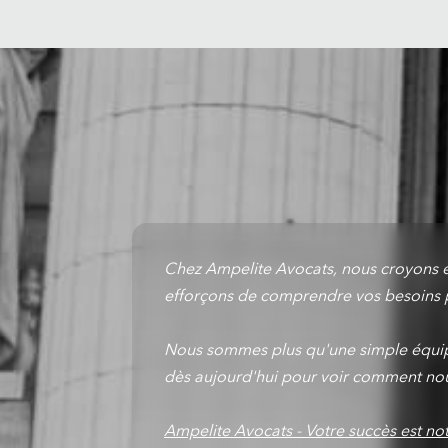
Chez Ampelite Avocats, nous croyons en
efforçons de comprendre vos besoins po
Nous sommes plus qu'une simple équip
dès aujourd'hui pour voir comment nous
Ampelite Avocats - Votre succès est notr